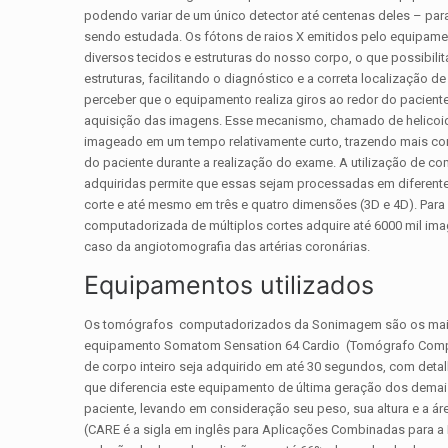
podendo variar de um único detector até centenas deles – par
sendo estudada. Os fótons de raios X emitidos pelo equipame
diversos tecidos e estruturas do nosso corpo, o que possibili
estruturas, facilitando o diagnóstico e a correta localização 
perceber que o equipamento realiza giros ao redor do pacie
aquisição das imagens. Esse mecanismo, chamado de helicoid
imageado em um tempo relativamente curto, trazendo mais co
do paciente durante a realização do exame. A utilização de 
adquiridas permite que essas sejam processadas em diferente
corte e até mesmo em três e quatro dimensões (3D e 4D). Para
computadorizada de múltiplos cortes adquire até 6000 mil i
caso da angiotomografia das artérias coronárias.
Equipamentos utilizados
Os tomógrafos computadorizados da Sonimagem são os mais
equipamento Somatom Sensation 64 Cardio (Tomógrafo Comput
de corpo inteiro seja adquirido em até 30 segundos, com detal
que diferencia este equipamento de última geração dos demais
paciente, levando em consideração seu peso, sua altura e a 
(CARE é a sigla em inglês para Aplicações Combinadas para a