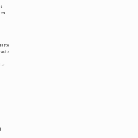
es
res
raste
raste
lar
l