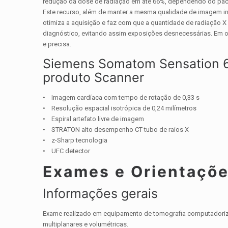
redução da dose de radiação em até 66%, dependendo do pac
Este recurso, além de manter a mesma qualidade de imagem ind
otimiza a aquisição e faz com que a quantidade de radiação X 
diagnóstico, evitando assim exposições desnecessárias. Em ou
e precisa.
Siemens Somatom Sensation 64
produto Scanner
• Imagem cardíaca com tempo de rotação de 0,33 s
• Resolução espacial isotrópica de 0,24 milímetros
• Espiral artefato livre de imagem
• STRATON alto desempenho CT tubo de raios X
• z-Sharp tecnologia
• UFC detector
Exames e Orientaçõ
Informações gerais
Exame realizado em equipamento de tomografia computadorizad
multiplanares e volumétricas.