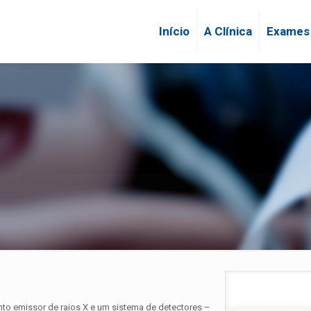
Início
A Clínica
Exames
to emissor de raios X e um sistema de detectores –