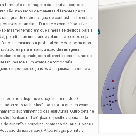
a a formação das imagens da estrutura corpórea
nto são atenuados de maneiras diferentes pelos
ta uma grande diferenciação de contraste entre estas
de possíveis anomalias. Durante o exame é possível
nte ao mesmo tempo em que a mesa se desloca para a
al, permite que um grande volume de tecidos seja
nforto e diminuindo a probabilidade de movimentos
computadores para a manipulação das imagens
s planos ortogonais, com diferentes espessuras de
 se ter uma idéia um exame de tomografia
magens em poucos segundos de aquisição, como é o
 modernos disponíveis hoje no mercado. O
adorizado Multi-Slice), possibilita que um exame
hamento submilimétrico das estruturas. Outro detalhe
 são técnicas radiológicas específicas para cada
área da superfície corpórea, chamada de CARE Dose4D
 Redução de Exposição). A tecnologia permite a